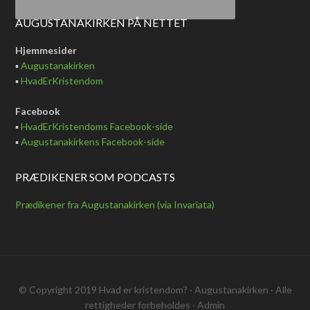
AUGUSTANAKIRKEN PÅ NETTET
Hjemmesider
▪
Augustanakirken
▪
HvadErKristendom
Facebook
▪
HvadErKristendoms Facebook-side
▪
Augustanakirkens Facebook-side
PRÆDIKENER SOM PODCASTS
Prædikener fra Augustanakirken (via Invariata)
© Copyright 2019
Hvad er kristendom?
·
Augustanakirken
· Alle
rettigheder forbeholdes ·
Admin