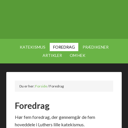
KATEKISMUS
FOREDRAG
PRÆDIKENER
ARTIKLER
OM HEK
Du er her:
Forside
/
Foredrag
Foredrag
Hør fem foredrag, der gennemgår de fem
hoveddele i Luthers lille katekismus.